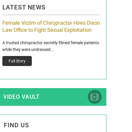
LATEST NEWS
Female Victim of Chiropractor Hires Dixon
Grant Dixon:
Law Office to Fight Sexual Exploitation
Membership
A trusted chiropractor secretly filmed female patients
Reclaim13 P.O. Bo
while they were undressed...
www.reclaim13.or
t)
Full Story
Full Story
VIDEO VAULT
FIND US