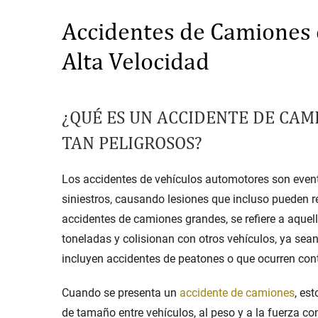
Accidentes de Camiones
Alta Velocidad
Stay in the Game: Protecti
in Sports Venue Injuries
As sports fans, there's nothing quite
¿QUÉ ES UN
ACCIDENTE DE CAM
watching our favorite t...
TAN PELIGROSOS?
Full Story
Los accidentes de vehículos automotores son evento
siniestros, causando lesiones que incluso pueden r
accidentes de camiones grandes
, se refiere a aqu
toneladas y colisionan con otros vehículos, ya sea
incluyen accidentes de peatones o que ocurren con
Cuando se presenta un
accidente de camiones
, es
de tamaño entre vehículos, al peso y a la fuerza c