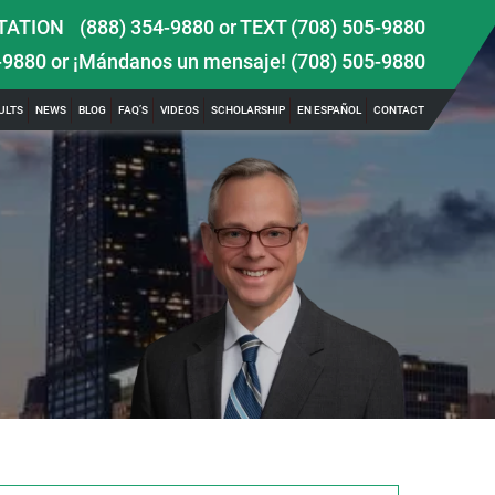
TATION
(888) 354-9880
or
TEXT (708) 505-9880
-9880
or ¡Mándanos un mensaje!
(708) 505-9880
ULTS
NEWS
BLOG
FAQ’S
VIDEOS
SCHOLARSHIP
EN ESPAÑOL
CONTACT