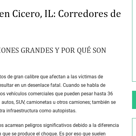
en Cicero, IL: Corredores de
ng Your Rights
$100,000 Maximum Policy Limit
Settlement: TBI & Severe Auto Accident
in Elburn, Illinois
 like the thrill of
IONES GRANDES
Y POR QUÉ SON
Location: Kesslinger Road and Route 47 (Main Stree
in Elburn, Kane County, Ill...
Full Story
s de gran calibre que afectan a las víctimas de
esultar en un desenlace fatal. Cuando se habla de
ellos vehículos comerciales que pueden pesar hasta 36
n autos, SUV, camionetas u otros camiones; también se
tra infraestructura como autopistas.
tos acarrean peligros significativos debido a la diferencia
on que se produce el choque. Es por eso que suelen