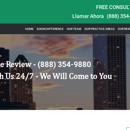
FREE CONSUL
Llamar Ahora
(888) 354
HOME
DIXON DIFFERENCE
OUR TEAM
OUR PRACTICE AREAS
OUR RES
e Review -
(888) 354-9880
h Us 24/7 - We Will Come to You