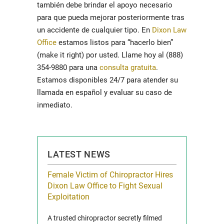
también debe brindar el apoyo necesario
para que pueda mejorar posteriormente tras
un accidente de cualquier tipo. En
Dixon Law
Office
estamos listos para “hacerlo bien”
(make it right) por usted.
Llame hoy al (888)
354-9880 para una
consulta gratuita
.
Estamos disponibles 24/7 para atender su
llamada en español y evaluar su caso de
inmediato.
LATEST NEWS
icy Limit
Female Victim of Chiropractor Hires
Grant Dixon:
re Auto
Dixon Law Office to Fight Sexual
& Membershi
ois
Exploitation
Reclaim13 P.O. 
 and Route 47
A trusted chiropractor secretly filmed
IL 60514 www.r