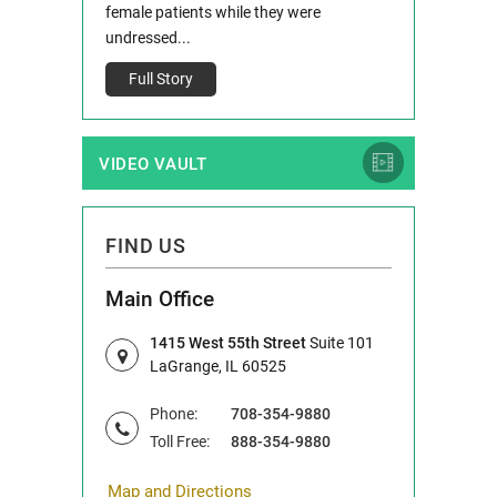
e County, Ill...
female patients while they were
Full Story
undressed...
Full Story
VIDEO VAULT
FIND US
Main Office
1415 West 55th Street
Suite 101
LaGrange, IL 60525
Phone:
708-354-9880
Toll Free:
888-354-9880
Map and Directions