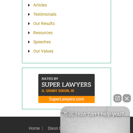
Articles
Testimonials
Our Results
Resources
Speeches
Our Values
👋🏼 How can I help you?
Home
Dixon Difference
Our Team